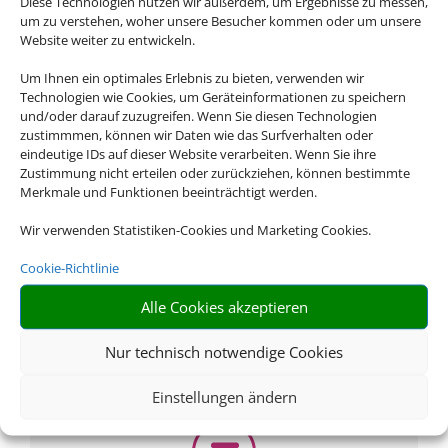
Diese Technologien nutzen wir außerdem, um Ergebnisse zu messen,
Adresse
um zu verstehen, woher unsere Besucher kommen oder um unsere
Reisestudio - Manuela Geisberger
Website weiter zu entwickeln.
Hippergasse 6
Um Ihnen ein optimales Erlebnis zu bieten, verwenden wir
D-86529 Schrobenhausen
Technologien wie Cookies, um Geräteinformationen zu speichern
und/oder darauf zuzugreifen. Wenn Sie diesen Technologien
zustimmmen, können wir Daten wie das Surfverhalten oder
eindeutige IDs auf dieser Website verarbeiten. Wenn Sie ihre
Zustimmung nicht erteilen oder zurückziehen, können bestimmte
Merkmale und Funktionen beeinträchtigt werden.
Wir verwenden Statistiken-Cookies und Marketing Cookies.
Cookie-Richtlinie
Rufen Sie uns an
Alle Cookies akzeptieren
08252 9158856
Nur technisch notwendige Cookies
Einstellungen ändern